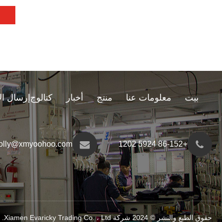
بيت
معلومات عنا
منتج
أخبار
كتالوج
إرسال ال
olly@xmyoohoo.com
+86-152 5924 1202
حقوق الطبع والنشر © 2024 شركة Xiamen Evaricky Trading Co. ، Ltd. جميع الحقوق محفوظة