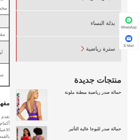
مخ
بذلة النساء
WhatsApp
مق
E-Mail

سترة رياضية
لو
مي
منتجات جديدة
حمالة صدر رياضية مبطنة ملونة
مفهو
أكمام
حمالة صدر لليوجا عالية التأثير
الاعت
بالقم