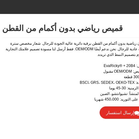
قميص رياضي بدون أكمام من القطن
رياضية بدون أكمام من القطن برقبة دائرية عالية الجودة للرجال. شعار مخصص سترة
رياضية عادية للرجال. نحن ندعم أيضًا OEM/ODM. فقط أرسل لنا مسودة تصميم علامتك التجارية
 بتصميم النمط الذي تريده.
EvaRick
OEM مقبول
BSCI، GRS، 
نية: 30-45 يوما
لمنشأ: تشيوانتشو، الصين
التوريد: 450،000 شهريا
إرسال استفسار