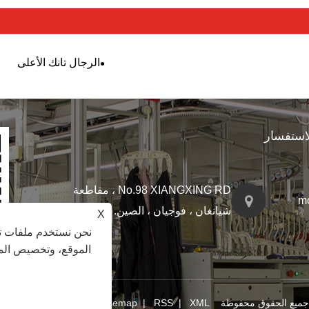
الرجال تانك الأعلى
استفسار
No.98 XIANGXING RD ، مقاطعة
m
شيانغان ، فوجيان ، الصين. 361101
X
نحن نستخدم ملفات تع
الموقع، وتخصيص المح
XML
|
RSS
|
Sitemap
|
Links
|
سياسة الخ