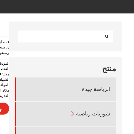
قمصان 
وسنقوم
الموديل: y® + 20B4
منتج
التخصيص: /ODM
موك: 300 قطعة
الشهادة: SEDEX، OEKO-TEX
المهلة الزم
الرياضة جيدة
مكان ا
القدرة على 

شورتات رياضية