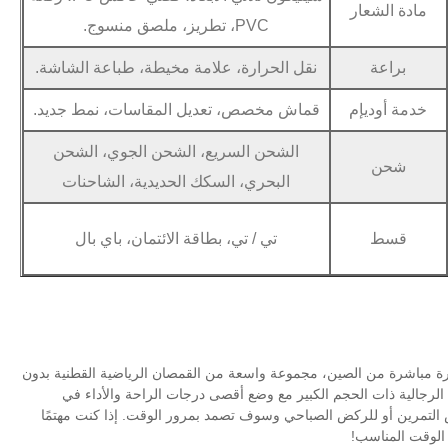
مادة الشعار
PVC، تطريز، ملصق منسوج.
براعة
نقل الحرارة، علامة مخيطة، طباعة الشاشة.
خدمة أوديإم
قماش مخصص، تعديل المقاسات، نمط جديد.
الشحن السريع، الشحن الجوي، الشحن
شحن
البحري، السكك الحديدية، الشاحنات
قسط
تي / تي، بطاقة الائتمان، باي بال
ياضية المبتكرة مباشرة من الصين، مجموعة واسعة من القمصان الرياضية القطنية بدون
لرجالية ذات الحجم الكبير مع وضع أقصى درجات الراحة والأداء في
س التمرين أو للركض الصباحي وسوف تصمد بمرور الوقت. إذا كنت مهتمًا
 الوقت المناسب!