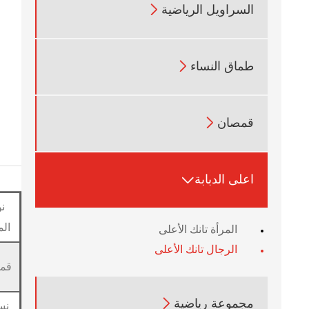

السراويل الرياضية

طماق النساء

قمصان

اعلى الدبابة
ن
الم
المرأة تانك الأعلى
الرجال تانك الأعلى
قم

مجموعة رياضية
نس