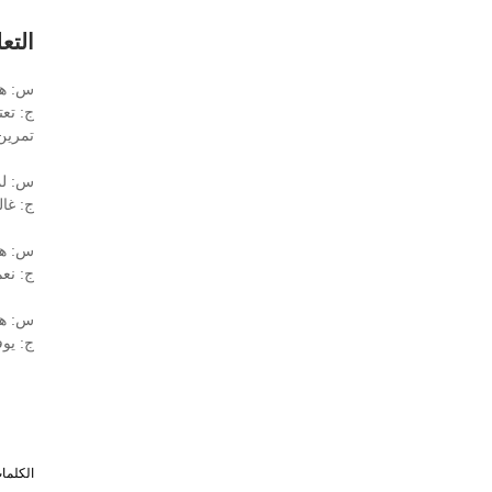
التع
س: هل
ج: تعت
تمرين
س: لما
ج: غال
س: هل
ج: نع
س: هل
ج: يو
الكلما