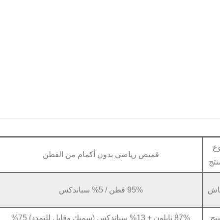
وع
قميص رياضي بدون أكمام من القطن
نتج
اش
95% قطن / 5% سباندكس
يج
87% نايلون + 13% سباندكس (سميك وقابل للتمدد) 75%