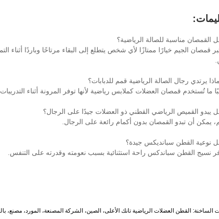
ليمات:
 القمصان مناسبة للصالة الرياضية؟
بر قمصان الجيم خيارًا ممتازًا لأي شخص يتطلع إلى البقاء مرتاحًا وباردًا أثناء ا
.
ذا يرتدي رجال الصالة الرياضية قمم للدبابات؟
بًا ما تُستخدم قمصان العضلات كملابس رياضية لأنها توفر المرونة أثناء التدريبات.
 يبدو القميص الرياضي القطني ذو العضلات جيدًا على الرجال؟
م، يمكن أن تبدو القمصان بدون أكمام رائعة على الرجال.
 نوعية القطن سبانديكس جيدة؟
فر نسيج القطن سباندكس راحة استثنائية بسبب نعومته وقدرته على التنفس.
ت الساخنة: القطن العضلات الرياضية تانك الأعلى، الصين، الشركة المصنعة، المورد، مصنع، ب