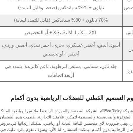
صص
نايلون + 25% سباندكس (ضغط وقابل للتمدد)
70% نايلون + 30% سباندكس (قابل للتمدد للغاية)
اس
XS، S، M، L، XL، 2XL + أو التخصيص
أسود، أبيض، أخضر عسكري، بحري، أحمر نبيذي، أصفر، وردي،
ن
أخضر + أو تخصيص
جلد ثاني، مسامي، ممتص للرطوبة، ناعم كالزبدة، يتمدد في
زة
أربعة اتجاهات
م التصميم القطني للعضلات الرياضية بدون أكمام
تقدم شركة EvaRicky®، الشركة المصنعة والموردة الرائدة للملابس الر
 المتوفرة والمخصصة والمصممة لتمكين علامتك التجارية. صُممت هذه القمصان ا
بار، وهي ضرورية لأي متحمس للياقة البدنية أو رياضي. يمكنك ارتدائها في درو
صان الرجالية بدون أكمام، يمكنك استشارة لنا الآن، وسوف نقوم بالرد عليك في