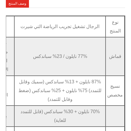
وصف المنتج
ال تشغيل تجريب الرياضة التي شيرت
عينة
متاح في غضو
خدمة
صانعي
الشعار والعلا
77% نايلون / 23% سباندكس
القطع
و
الأصلية
87% نايلون + 13% سباندكس (سميك وقابل
سيليكون ثل
مادة
للتمدد) 75% نايلون + 25% سباندكس (ضغط
الشعار
وقابل للتمدد)
ملصق
70% نايلون + 30% سباندكس (قابل للتمدد
نقل الحرار
براعة
للغاية)
طباع