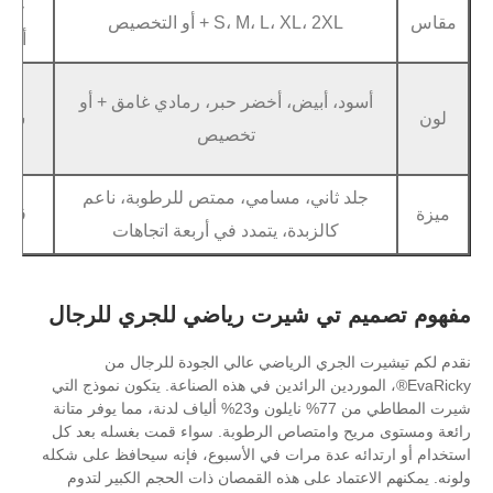
خدمة
قماش مخصص، 
S، M، L، XL، 2XL + أو التخصيص
أوديإم
نم
الشحن السري
، أبيض، أخضر حبر، رمادي غامق + أو
شحن
الشحن البحري
تخصيص
ال
 ثاني، مسامي، ممتص للرطوبة، ناعم
قسط
تي / تي، بطاق
كالزبدة، يتمدد في أربعة اتجاهات
تي شيرت رياضي للجري للرجال
جري الرياضي عالي الجودة للرجال من
الموردين الرائدين في هذه الصناعة. يتكون نموذج التي
شيرت المطاطي من 77% نايلون و23% ألياف لدنة، مما يوفر متانة
 وامتصاص الرطوبة. سواء قمت بغسله بعد كل
 عدة مرات في الأسبوع، فإنه سيحافظ على شكله
ماد على هذه القمصان ذات الحجم الكبير لتدوم