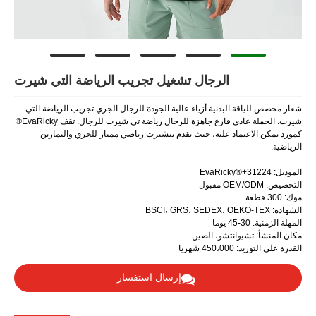
رجال تشغيل تجريب الرياضة التي شيرت
ية أزياء عالية الجودة للرجال الجري تجريب الرياضة التي
شيرت. الجملة عادي فارغ جاهزة للرجال رياضة تي شيرت للرجال. تقف EvaRicky®
يه، حيث تقدم تيشيرت رياضي ممتاز للجري والتمارين
، الصين
إرسال استفسار