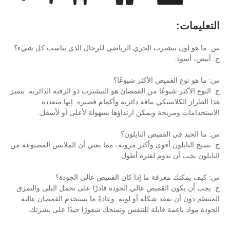
رت الجري الرياضي للرجال الذي يناسب كل شيء؟
 الأكثر شيوعًا؟
ًا من القمصان هو التيشيرت ذو الرقبة الدائرية. يتميز
 بياقة دائرية وأكمام قصيرة. إنها متعددة
ويمكن ارتداؤها بسهولة لأعلى أو لأسفل.
يص النايلون؟
وى وأكثر مرونة، مما يعني أن الملابس المصنوعة من
م لفترة أطول.
 ما إذا كان القميص عالي الجودة؟
يص عالي الجودة قادرًا على تحمل البلى والتمزق
 شكله أو لونه. وعادةً ما تستخدم القمصان عالية
ابلة للتنفس وتمنحك شعورًا جيدًا على بشرتك.