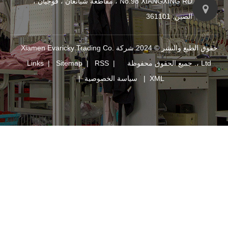
No.98 XIANGXING RD ، مقاطعة شيانغان ، فوجيان ،
حقوق الطبع والنشر © 2024 شركة Xiamen Evaricky Trading Co.
Links
|
Sitemap
|
RSS
|
XM
|
سياسة الخصوصية
|