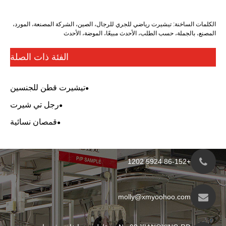
رت رياضي للجري للرجال، الصين، الشركة المصنعة، المورد،
لطلب، الأحدث مبيعًا، الموضة، الأحدث
الفئة ذات الصلة
تيشيرت قطن للجنسين
رجل تي شيرت
قمصان نسائية
molly@xmyo