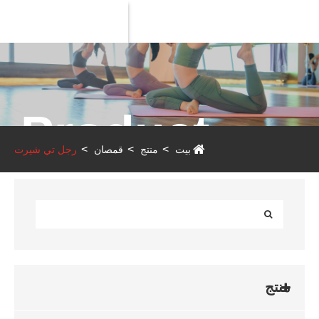
Product
بيت
منتج
قمصان
رجل تي شيرت