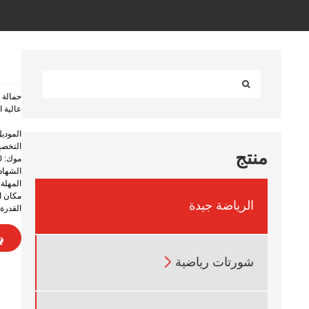
حمالة 
عالية 
الموديل:cky® + 4060
التخصيص: /ODM
منتج
موك: 300 قطعة
الشهادة: SEDEX، OEKO-TEX
المهلة الزم
مكان ا
الرياضة جيدة
القدرة على 

شورتات رياضية