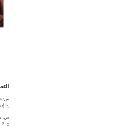
التع
س: هل
ج: إن 
س: ما
ج: لا