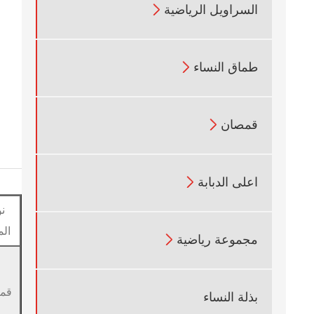

السراويل الرياضية

طماق النساء

قمصان

اعلى الدبابة
ن
الم

مجموعة رياضية
قم
بذلة النساء