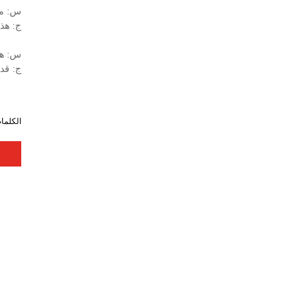
س: ما
ج: هذا
س: هل
ج: قد
الكلمات الساخنة: حمالة صدر py