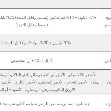
يج
صص
(ضغط وقابل للتمدد)
70% نايلون + 30% سباندكس (قابل للتمدد للغاية)
اس
4، 6، 8، 10 + أو التخصيص
الأخضر الكلاسيكي، الأرجواني القزحي، الرمادي الداكن، الرما
ن
الميلاد، الأحمر الساحر، الأحمر المحظي، الأحمر الكاري، الأخضر ا
الأزرق الياقوتي، زهرة الوستارية، الأسود + أو 
زة
جلد ثاني، مسامي، ممتص للرطوبة، ناعم كالزبدة، يتمدد ف