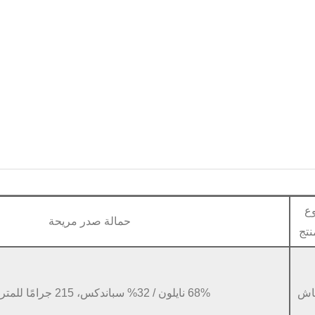
وع
حمالة صدر مريحة
نتج
اش
68% نايلون / 32% سباندكس، 215 جرامًا للمتر المربع