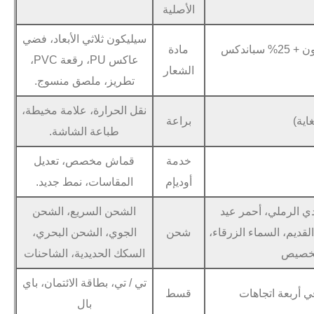
الأصلية
سيليكون ثلاثي الأبعاد، فضي
87% نايلون + 13% سباندكس (سميك وقابل للتمدد) 75% نايلون + 25% سباندكس
مادة
عاكس PU، رقعة PVC،
الشعار
تطريز، ملصق منسوج.
نقل الحرارة، علامة مخيطة،
براعة
طباعة الشاشة.
خدمة
قماش مخصص، تعديل
أوديإم
المقاسات، نمط جديد.
دي الرملي، أحمر عيد
الشحن السريع، الشحن
لقديم، السماء الزرقاء،
شحن
الجوي، الشحن البحري،
التخصيص
السكك الحديدية، الشاحنات
تي / تي، بطاقة الائتمان، باي
ي أربعة اتجاهات
قسط
بال