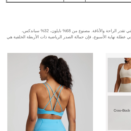
تم تصميم حمالة الصدر المريحة EvaRicky® مع وضع المرأة العصرية في الاعتبار، والتي تقدر الراحة والأناقة. مصنوع من 68% نايلون، 32% سباندكس،
 عطلة نهاية الأسبوع، فإن حمالة الصدر الرياضية ذات الأربطة الخلفية هي