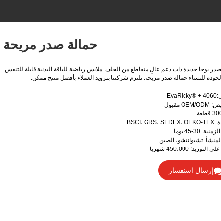
حمالة صدر مريحة
صدر يوجا جديدة ذات دعم عالٍ متقاطع من الخلف. ملابس رياضية للياقة البدنية قابلة للتنفس
الجودة للنساء حمالة صدر مريحة. تلتزم شركتنا بتزويد العملاء بأفضل منتج ممكن.
EvaRi
OEM مقبول
BSCI، GRS، 
نية: 30-45 يوما
لمنشأ: تشيوانتشو، الصين
التوريد: 450،000 شهريا
إرسال استفسار