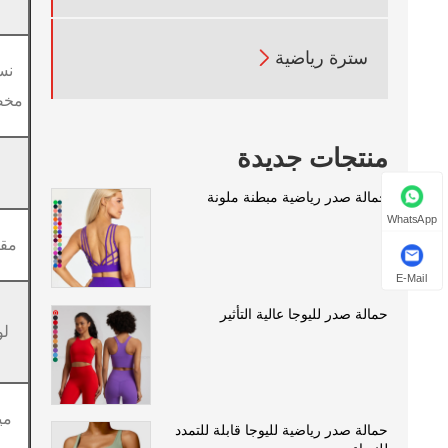

سترة رياضية
نس
مخ
منتجات جديدة
حمالة صدر رياضية مبطنة ملونة
WhatsApp
مق
E-Mail
حمالة صدر لليوجا عالية التأثير
لو
مي
حمالة صدر رياضية لليوجا قابلة للتمدد