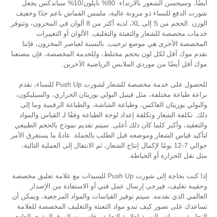
أيضًا، وسيحسن الشعور بالارتداء. 90% نايلون/10% سباندكس يجعل
و ​​مرونة عالية، ملمس القماش ناعم جدًا وخفيف
الوزن. الحجم من S إلى XL، لديه أكثر من 8 ألوان في المخزون، وتتوفر
والتعبئة والتغليف. الألوان أو التغييرات
موضع ترحيب. بالنسبة لعناصر المخزون، فإننا
لون بحجم مختلط، وللخدمة المخصصة، فإن مصنعنا
ردي الملابس الرياضية الآخرين.
للحصول على خدمة مخصصة للشعار لشورت Push Up للنساء، نقدم
 مثل فينيل البولي يوريثان الحراري، والسيليكون،
اكس، وطباعة الشاشة، والطباعة الرقمية وما إلى
كلفة إعداد لوحة الطباعة وفقًا لـ القياس والمواد
ا كان ذلك أعلى. سيتم تقديم نموذج بالحجم الطبيعي
وموضعه قبل الطلب بالجملة. عادةً ما يستغرق الأمر
 يومًا لإكمال إنتاج الشعار، ثم الانتقال إلى العملية التالية،
الخياطة.
إذا كنت بحاجة إلى شورت Push Up للسيدات مع علامة تعليق مخصصة
ى إرسال عمل فني أو الاستفادة من الإصدار
 سيتم توفير القياسات والمواد المرجعية، ويمكن أن
ف تبدو مواد التعبئة والتغليف المخصصة للعلامة
نسبة لعلامة التعليق، فإن وزن الورق المقوى العادي