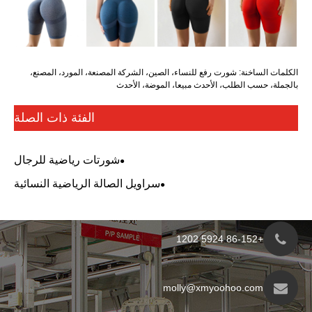
رفع للنساء، الصين، الشركة المصنعة، المورد، المصنع،
لأحدث مبيعا، الموضة، الأحدث
الفئة ذات الصلة
شورتات رياضية للرجال
سراويل الصالة الرياضية النسائية
molly@xmyo