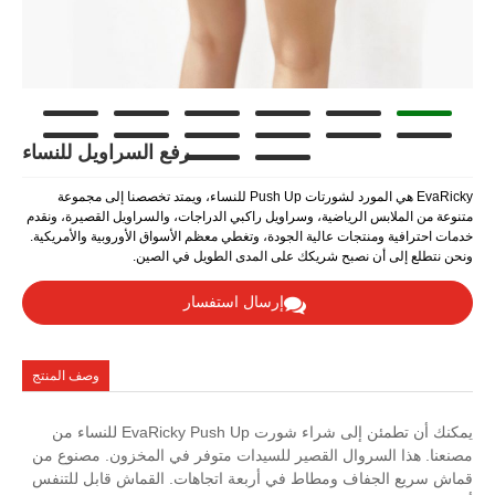
رفع السراويل للنساء
EvaRicky هي المورد لشورتات Push Up للنساء، ويمتد تخصصنا إلى مجموعة
اضية، وسراويل راكبي الدراجات، والسراويل القصيرة، ونقدم
 عالية الجودة، وتغطي معظم الأسواق الأوروبية والأمريكية.
ح شريكك على المدى الطويل في الصين.
إرسال استفسار
وصف المنتج
يمكنك أن تطمئن إلى شراء شورت EvaRicky Push Up للنساء من
ل القصير للسيدات متوفر في المخزون. مصنوع من
ومطاط في أربعة اتجاهات. القماش قابل للتنفس