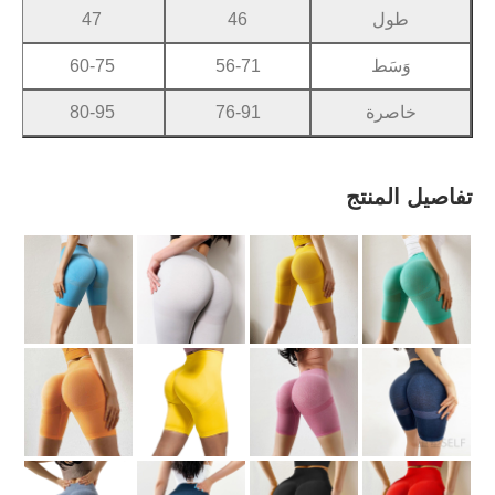
48
47
46
64-79
60-75
56-71
84-99
80-95
76-91