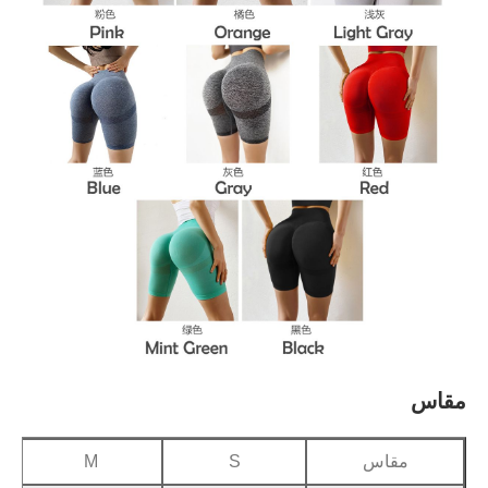
L
M
S