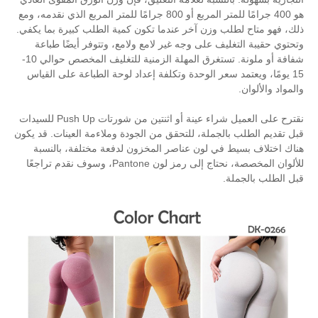
هو 400 جرامًا للمتر المربع أو 800 جرامًا للمتر المربع الذي نقدمه، ومع
وزن آخر عندما تكون كمية الطلب كبيرة بما يكفي.
ف على وجه غير لامع ولامع، وتتوفر أيضًا طباعة
شفافة أو ملونة. تستغرق المهلة الزمنية للتغليف المخصص حوالي 10-
سعر الوحدة وتكلفة إعداد لوحة الطباعة على القياس
نقترح على العميل شراء عينة أو اثنتين من شورتات Push Up للسيدات
جملة، للتحقق من الجودة وملاءمة العينات. قد يكون
ي لون عناصر المخزون لدفعة مختلفة، بالنسبة
للألوان المخصصة، نحتاج إلى رمز لون Pantone، وسوف نقدم تراجعًا