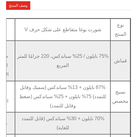
وصف المنتج
ت يوغا متقاطع على شكل حرف V
عينة
متاح في غضو
خدمة
75% نايلون / 25% سباندكس، 220 جرامًا للمتر
صانعي
الشعار والعلا
المربع
القطع
و
الأصلية
87% نايلون + 13% سباندكس (سميك وقابل
سيليكون ثل
مادة
للتمدد) 75% نايلون + 25% سباندكس (ضغط
الشعار
وقابل للتمدد)
ملصق
70% نايلون + 30% سباندكس (قابل للتمدد
نقل الحرار
براعة
للغاية)
طباع