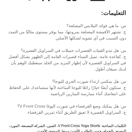
لابس المضلعة؟
ضلعة بمرونتها، مما يوفر مستوى مثاليًا من التمدد
شويه لشكلها الأصلي.
 القصيرات جميلات في السراويل القصيرة؟
يل النساء قصيرات القامة إلى الظهور بشكل أفضل
 لأن إظهار المزيد من الجلد سيعطيك الوهم بأن
ء شورت الجري لليوجا؟
ا رائعًا لليوجا الساخنة لأنها ستساعدك على الحفاظ
مارسة التمارين الرياضية.
ء في شورت اليوغا V Front Cross؟
 لا تعيق الطريق أثناء تمرين القرفصاء.
الكلمات الساخنة: V Front Cross Yoga Shorts، الصين، الشركة المصنعة، المورد،
لطلب، الأحدث مبيعا، الموضة، الأحدث