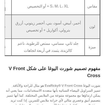
خدمة
قماش مخصص، 
S، M، L، XL + أو التخصيص
أوديإم
نم
الشحن السري
 أبيض، أسود، بني، أخضر زيتوني، أزرق
شحن
الشحن البحري
بترولي، أكواريل + أو تخصيص
ال
 ثاني، مسامي، ممتص للرطوبة، ناعم
قسط
تي / تي، بطاق
كالزبدة، يتمدد في أربعة اتجاهات
مفهوم تصميم شورت اليوغا على شكل V Front
شورت اليوغا EvaRicky® V Front Cross هو مثال للراحة والأناقة.
اء النسائية بأنها متعددة الاستخدامات، مما يعني أنه
موعة متنوعة من الملابس المختلفة. كما أنها تتميز
ثالي لأي خزانة ملابس للتمرين. إذا كنت تريد