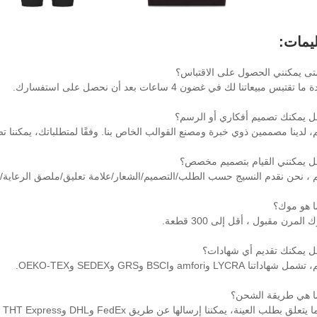
ليمات:
ى يمكنني الحصول على الاقتباس؟
 تقتبس مبيعاتنا لك في غضون 4 ساعات بعد أن نحصل على استفسارك.
 يمكنك تصميم أفكاري أو الرسم؟
، لدينا مصممين ذوي خبرة ومصنع القوالب الخاص بنا. وفقًا لمتطلباتك، يمكننا 
 يمكنني القيام بتصميم مخصص؟
م ، نحن نقدم النسيج حسب الطلب/التصميم/الشعار/علامة تعليق/ملصق الرعاية/الل
 هو موك؟
المرن مقبول ، أقل إلى 300 قطعة.
 يمكنك تقديم أي شهادات؟
اداتنا LYCRA وamfori وBSCI وGRS وSEDEX وOEKO-TEX.
 هي طريقة الشحن؟