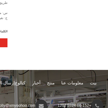
طريق 
س: ما
ج: نقوم بإجراء فحص بنسبة 100
الكلمات الساخنة: V الخصر طماق الصالة الرياضية ا
بيت
معلومات عنا
منتج
أخبار
كتالوج
إرسال ال
olly@xmyoohoo.com
+86-152 5924 1202