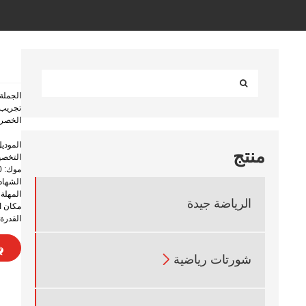
تجريب 
الخصر على شكل حرف V. و
الموديل: ® + CCK8233
منتج
التخصيص: /ODM
موك: 300 قطعة
الشهادة: SEDEX، OEKO-TEX
المهلة الزم
الرياضة جيدة
مكان ا
القدرة على 

شورتات رياضية