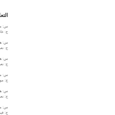
التع
س: مت
ج: عادة ما
س: هل
ج: نعم
س: هل
ج: نع
س: ما
ج: موك 
س: هل
ج: نعم، تشمل شه
س: ما