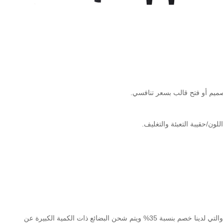
تصميم أو فتح قالب بسعر تنافسي.
ون/حقيبة التعبئة والتغليف.
ج: فيما يتعلق بطلب العينة، يمكننا إرسالها عن طريق FedEx وDHL وTHT Express والتي لدينا خصم بنسبة 35% ويتم شحن البضائع ذات الكمية الكبيرة عن