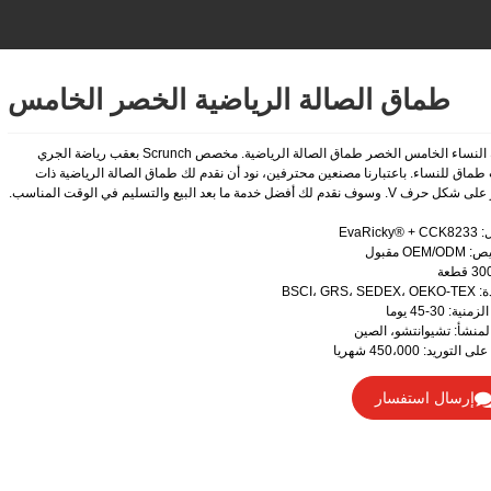
طماق الصالة الرياضية الخصر الخامس
الجملة النساء الخامس الخصر طماق الصالة الرياضية. مخصص Scrunch بعقب رياضة الجري
طماق للنساء. باعتبارنا مصنعين محترفين، نود أن نقدم لك طماق الصالة الرياضية ذات
سوف نقدم لك أفضل خدمة ما بعد البيع والتسليم في الوقت المناسب.
EvaRicky
OEM مقبول
BSCI، GRS، 
نية: 30-45 يوما
لمنشأ: تشيوانتشو، الصين
التوريد: 450،000 شهريا
إرسال استفسار