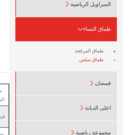

السراويل الرياضية

طماق النساء
طماق المرقعة
طماق سلس

قمصان
ن
الم

اعلى الدبابة
قم

مجموعة رياضية
نس