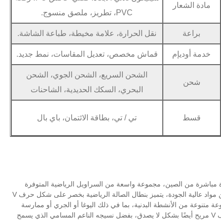
مادة الشعار
PVC، تطريز، ملصق منسوج.
براعة
نقل الحرارة، علامة مخيطة، طباعة الشاشة.
خدمة أوديإم
قماش مخصص، تعديل المقاسات، نمط جديد.
الشحن السريع، الشحن الجوي، الشحن
شحن
البحري، السكك الحديدية، الشاحنات
قسط
تي / تي، بطاقة الائتمان، باي بال
ضية المبتكرة مباشرة من الصين، مجموعة واسعة من السراويل الرياضية المتوفرة
والمخصصة على شكل حرف V والتي تم تصميمها لتمكين علامتك التجارية. مصنوع من مواد عالية الجودة، يتميز بنطال الصالة الرياضية بخصر على شكل حرف V
ة متنوعة من الأنشطة البدنية، بما في ذلك اليوغا أو الجري أو ممارسة
التمارين في صالة الألعاب الرياضية. هذا البنطلون الرياضي ذو الخصر على شكل حرف V مريح أيضًا بشكل لا يصدق، بفضل نسيجه الناعم المسامي الذي يسمح