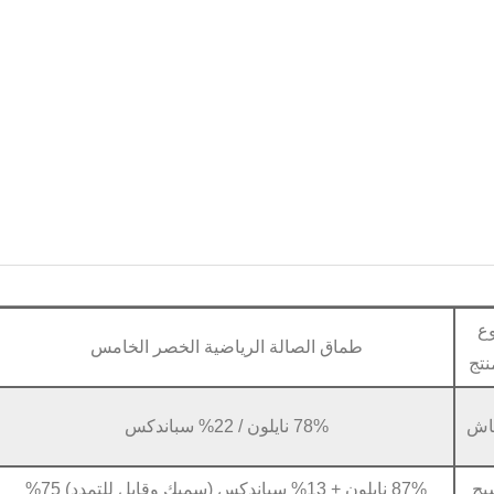
وع
طماق الصالة الرياضية الخصر الخامس
نتج
اش
78% نايلون / 22% سباندكس
يج
87% نايلون + 13% سباندكس (سميك وقابل للتمدد) 75%