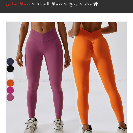
بيت
منتج
طماق النساء
طماق سلس