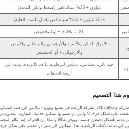
صص
نايلون + 25% سباندكس (ضغط وقابل للتمدد)
70% نايلون + 30% سباندكس (قابل للتمدد للغاية)
اس
S، M، L، XL + أو التخصيص
الأزرق الداكن والأسود والأرجواني والبرتقالي والأبيض
ن
والأرجواني + أو التخصيص
جلد ثاني، مسامي، ممتص للرطوبة، ناعم كالزبدة، يتمدد في
زة
أربعة اتجاهات
م هذا التصميم
تقدم شركة EvaRicky®، الشركة الرائدة في تصنيع وتوريد الملابس الريا
م ملائم للشكل يحتضن جسمك ويوفر نطاقًا واسعًا من الحركة. إنه مثالي لمجموع