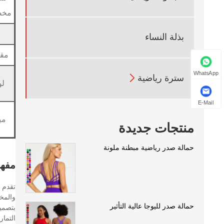
مخ
بذلة النساء
مق
WhatsApp

سترة رياضية
لو
E-Mail
مي
منتجات جديدة
حمالة صدر رياضية مبطنة ملونة
مفهو
حمالة صدر لليوجا عالية التأثير
بتصمي