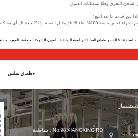
الشحن البحري وفقًا لمتطلبات العميل.
ذا عن خدمة ما بعد البيع؟
% أثناء الإنتاج وقبل التعبئة. إذا كانت هناك أي مشكلة تتعلق بالوظيفة والجودة، فنحن نرغب في توفير بديل بالطلب التالي.
لرياضية، الصين، الشركة المصنعة، المورد، مصنع، بالجملة، تخصيص، أحدث بيع، الموضة، الأحدث
طماق سلس
استفسار
No.98 XIANGXING RD ، مقاطعة
m