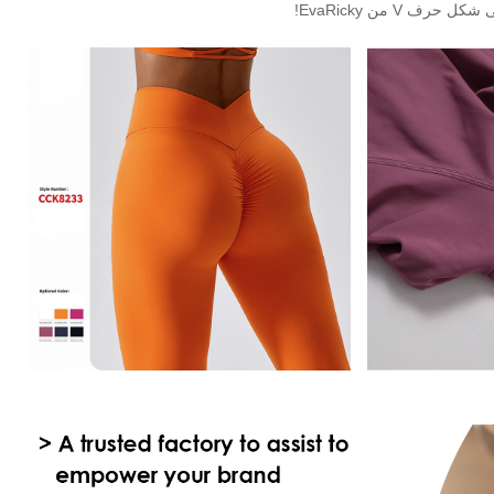
V من EvaRicky!