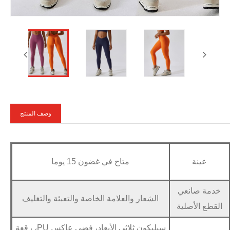
وصف المنتج
عينة
متاح في غضون 15 يوما
خدمة صانعي
الشعار والعلامة الخاصة والتعبئة والتغليف
القطع الأصلية
سيليكون ثلاثي الأبعاد، فضي عاكس PU، رقعة