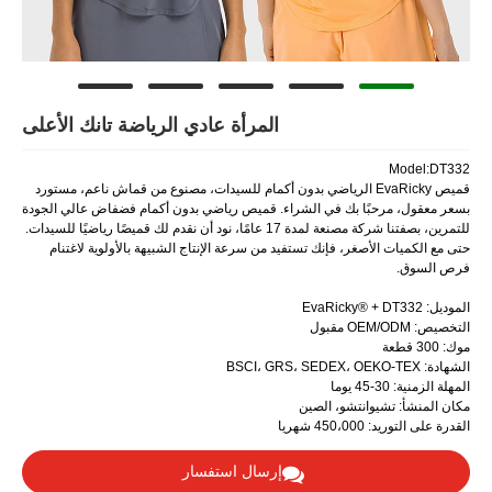
المرأة عادي الرياضة تانك الأعلى
EvaRic الرياضي بدون أكمام للسيدات، مصنوع من قماش ناعم، مستورد
 في الشراء. قميص رياضي بدون أكمام فضفاض عالي الجودة
للتمرين، بصفتنا شركة مصنعة لمدة 17 عامًا، نود أن نقدم لك قميصًا رياضيًا للسيدات.
فإنك تستفيد من سرعة الإنتاج الشبيهة بالأولوية لاغتنام
، الصين
إرسال استفسار