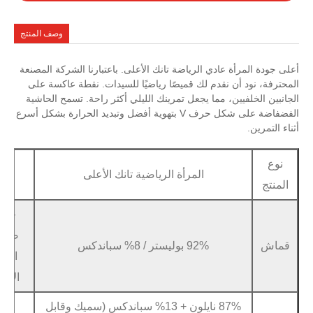
وصف المنتج
ي الرياضة تانك الأعلى. باعتبارنا الشركة المصنعة
دم لك قميصًا رياضيًا للسيدات. نقطة عاكسة على
مما يجعل تمرينك الليلي أكثر راحة. تسمح الحاشية
الفضفاضة على شكل حرف V بتهوية أفضل وتبديد الحرارة بشكل أسرع
المرأة الرياضية تانك الأعلى
عينة
متاح في غضو
خدمة
صانعي
الشعار والعلا
92% بوليستر / 8% سباندكس
القطع
و
الأصلية
87% نايلون + 13% سباندكس (سميك وقابل
سيليكون ثل