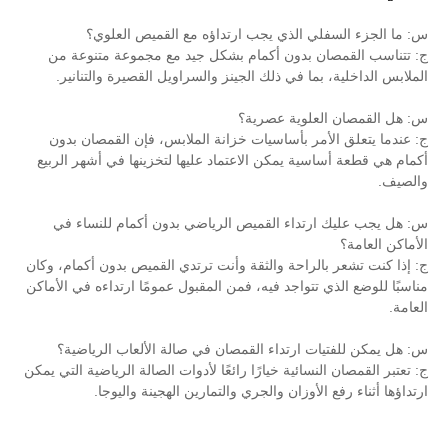
 الذي يجب ارتداؤه مع القميص العلوي؟
بدون أكمام بشكل جيد مع مجموعة متنوعة من
ا في ذلك الجينز والسراويل القصيرة والتنانير.
لوية عصرية؟
ر بأساسيات خزانة الملابس، فإن القمصان بدون
ة يمكن الاعتماد عليها لتخزينها في أشهر الربيع
داء القميص الرياضي بدون أكمام للنساء في
راحة والثقة وأنت ترتدي القميص بدون أكمام، وكان
تواجد فيه، فمن المقبول عمومًا ارتداءه في الأماكن
ارتداء القمصان في صالة الألعاب الرياضية؟
ائية خيارًا رائعًا لأدوات الصالة الرياضية التي يمكن
أوزان والجري والتمارين الهجينة واليوجا.