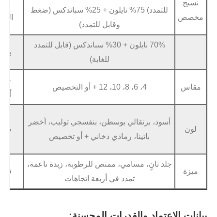
مادة
للتمدد) 75% نايلون + 25% سباندكس (ضغط
الشعار
وقابل للتمدد)
ملصق
70% نايلون + 30% سباندكس (قابل للتمدد
نقل الحرار
براعة
للغاية)
طباع
خدمة
قماش مخصص، 
4، 6، 8، 10، 12 + أو التخصيص
أوديإم
نم
الشحن السري
برتقالي بوسطن، بنفسجي توليب، أخضر
شحن
الشحن البحري
باتينا، رمادي دخاني + أو تخصيص
ال
نٍ، مسامي، ممتص للرطوبة، زبدة ناعمة،
قسط
تي / تي، بطاق
تمدد في أربعة اتجاهات
د والقدرات المحسنة: