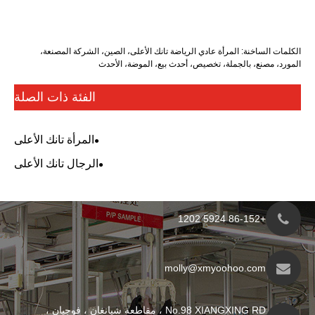
 عادي الرياضة تانك الأعلى، الصين، الشركة المصنعة،
 تخصيص، أحدث بيع، الموضة، الأحدث
الفئة ذات الصلة
المرأة تانك الأعلى
الرجال تانك الأعلى
molly@xmyo
No.98 XIANGXING RD ، مقاطعة شيانغان ، فوجيان ،