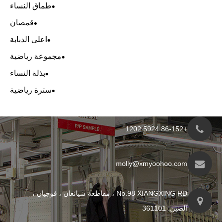
طماق النساء
قمصان
اعلى الدبابة
مجموعة رياضية
بذلة النساء
سترة رياضية
molly@xmyo
No.98 XIANGXING RD ، مقاطعة شيانغان ، فوجيان ،