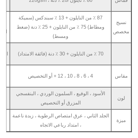
80 ٪ نايلون /20 ٪ دنة ، 220gsm
شعار ، مل
OEM
87 ٪ من النايلون + 13 ٪ سبندكس (سميكة
lver Silver ،
مادة
ومطاط) 75 ٪ من النايلون + 25 ٪ دنة (ضغط
ch
الشعار
ومسط)
ال
نقل الحرارة ، ع
الحرفية
ال
خدمة
نسيج مخصص ، 
4 ، 6 ، 8 ، 10 ، 12 + أو التخصيص
ODM
نمط
د ، الوفيع ، السلمون الوردي ، البنفسجي
Express
شحن
المزرق أو التخصيص
البحري ، السكك
الثاني ، عرق امتصاص الرطوبة ، زبدة ناعمة
قسط
T/T ، بطاقة الائتمان ، PayPal
، امتداد رباعي الاتجاه