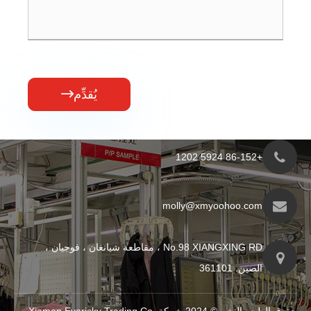
يُقدِّم

molly@xmyo
No.98 XIANGXING RD ، مقاطعة شيانغان ، فوجيان ،