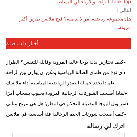
أمر لا بد منه؟ فتح ملابس تمرين أكثر
أخبار ذات صلة
لة يوجا عالية المرونة وقابلة للتنفس؟ الطراز
ع حمالة صدر مبطنة مناسب لجميع احتياجات
ق الصالة الرياضية يمكن أن يوازن بين الراحة
اللياقة البدنية.
والجمال؟
دد حمالة الصدر الرياضية المناسبة أداء ملابسك
الرياضية؟
شورتات الرجالية المزودة بجيوب بسحاب أمرًا
ضروريًا للرجال المعاصرين
المضيئة للتحكم في البطن: هل هي مزيج مثالي
من الراحة والأناقة؟
تات الجيم الرجالية فئة أساسية في ملابس
اللياقة البدنية العالمية؟
الة