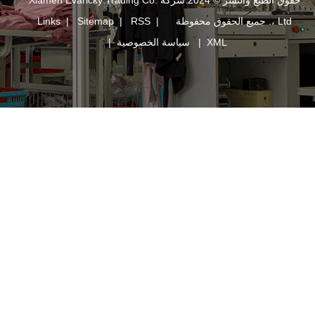
حقوق الطبع والنشر © 2024 شركة Xiamen Evaricky Trading Co.
Links
|
Sitemap
|
RSS
|
XM
|
سياسة الخصوصية
|