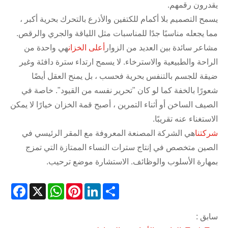
كمام للكتفين والأذرع بالتحرك بحرية أكبر ،
 جدًا للمناسبات مثل اللياقة والجري والرقص.
لعديد من الزوار
أعلى الخزان
هي واحدة من
الاسترخاء. لا يسمح ارتداء سترة دافئة وغير
فس بحرية فحسب ، بل يمنح العقل أيضًا
 لو كان "تحرير نفسه من القيود". خاصة في
ناء التمرين ، أصبح قمة الخزان خيارًا لا يمكن
ا.
المصنعة المعروفة مع المقر الرئيسي في
نتاج سترات النساء الممتازة التي تمزج
الوظائف. الاستشارة موضع ترحيب.
Facebook
WhatsApp
X
Pinterest
LinkedIn
Share