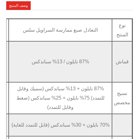
وصف المنتج
لتعادل صبغ ممارسة السراويل سلس
عينة
متاح في غض
خدمة
صانعي
الشعار والعل
87% نايلون / 13% سباندكس
القطع
الأصلية
87% نايلون + 13% سباندكس (سميك وقابل
سيليكون ث
مادة
للتمدد) 75% نايلون + 25% سباندكس (ضغط
الشعار
وقابل للتمدد)
ملص
نقل الحرا
براعة
طبا