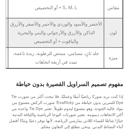
خدمة
قماش 
S، M، L + أو التخصيص
أوديإم
المقاس
 والأسود والوردي والأحمر والأصفر والأزرق
الشحن السر
اكن والأزرق والأرجواني والبني والبحرية
شحن
الشحن 
والياقوت + أو التخصيص
الحدي
انٍ، مسامي، ممتص للرطوبة، زبدة ناعمة،
قسط
تي / تي، بطا
تمدد في أربعة اتجاهات
السراويل القصيرة بدون خياطة
إذا كنت تريد شورتًا رياضيًا أنيقًا وعمليًا، فلا تبحث أكثر من شورت Tie
Dye للتمرين بدون خياطة من EvaRicky! شورت الركض مصنوع من
مواد عالية الجودة، وهو مصنوع ليدوم طويلاً. تعتبر Tie Dye واحدة من
. تعتبر شورتات اليوجا الرياضية واللياقة البدنية
اللاتي يمارسن الرياضة، لأنها توفر دعمًا وثباتًا أفضل
 ونحن نتطلع إلى التعاون معكم.