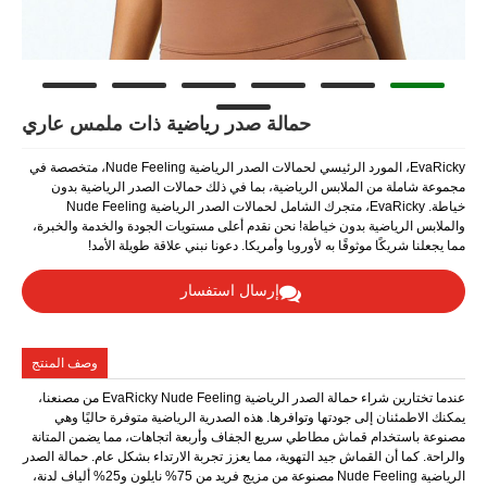
حمالة صدر رياضية ذات ملمس عاري
EvaRicky، المورد الرئيسي لحمالات الصدر الرياضية Nude Feeling، متخصصة في
س الرياضية، بما في ذلك حمالات الصدر الرياضية بدون
خياطة. EvaRicky، متجرك الشامل لحمالات الصدر الرياضية Nude Feeling
 خياطة! نحن نقدم أعلى مستويات الجودة والخدمة والخبرة،
 به لأوروبا وأمريكا. دعونا نبني علاقة طويلة الأمد!
إرسال استفسار
وصف المنتج
عندما تختارين شراء حمالة الصدر الرياضية EvaRicky Nude Feeling من مصنعنا،
تها وتوافرها. هذه الصدرية الرياضية متوفرة حاليًا وهي
مطاطي سريع الجفاف وأربعة اتجاهات، مما يضمن المتانة
جيد التهوية، مما يعزز تجربة الارتداء بشكل عام. حمالة الصدر
الرياضية Nude Feeling مصنوعة من مزيج فريد من 75% نايلون و25% ألياف لدنة،