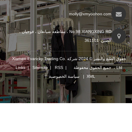
molly@xmyo
No.98 XIANGXING RD ، مقاطعة شيانغان ، فوجيان ،
حقوق الطبع والنشر © 2024 شركة Xiamen Evaricky Trading Co.
Links
|
Sitemap
|
RSS
|
XM
|
سياسة الخصوصية
|