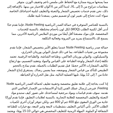
زة مع الحفاظ على ملمس ناعم وخفيف الوزن. متوفر
بمقاسات تتراوح من S إلى XL، لدينا أكثر من 6 ألوان للاختيار من بينها. بالإضافة إلى
صيص الشعار والتعبئة والتغليف لتلبية احتياجاتك الخاصة.
ير لون أو تصميم معين، يسعدنا تلبية طلبك.
بالنسبة للعناصر المتوفرة في حمالة الصدر الرياضية Nude Feeling، فإننا نقدم حدًا
أدنى أقل لكمية الطلب (MOQ) لكل لون بأحجام مختلطة. بالنسبة للخدمات
ا أقل أيضًا من موردي الملابس الرياضية الآخرين، مما
د من المرونة وفعالية التكلفة.
حمالة صدر رياضية Nude Feeling عندما يتعلق الأمر بتخصيص الشعار، فإننا نقدم
عة، بما في ذلك فينيل البولي يوريثان الحراري،
ريثان العاكس، وطباعة الشاشة، والطباعة الرقمية. تعتمد
ة الطباعة على القياس والمواد وتعقيد التصميم، مع ارتفاع
حجمًا. قبل تقديم الطلبات بالجملة، نقدم نماذج بالحجم
س الشعار وموضعه، مما يضمن رضاك. يستغرق إنتاج الشعار
إذا كنت بحاجة إلى علامة تعليق مخصصة وحقيبة تغليف لحمالة الصدر الرياضية Nude
رسال عملك الفني إلينا أو الاستفادة من الإصدار العالمي الذي
ت ومواد مرجعية لمساعدتك على تصور كيف ستبدو مواد
للعلامة التجارية. بالنسبة لعلامات التعليق، فإننا نقدم أوزانًا
عادية من الورق المقوى تبلغ 400 جم أو 800 جم، ولكن تتوفر أوزان أخرى لكميات
اس التغليف بتشطيبات لامعة وغير لامعة، مع خيارات للطباعة
الشفافة أو الملونة. المهلة الزمنية للتغليف المخصص هي حوالي 10-15 يومًا، ويعتمد