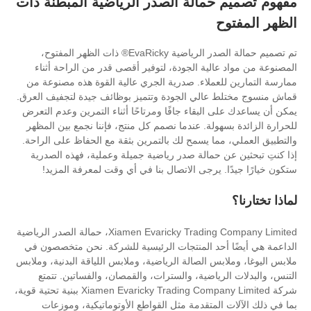
مالة الصدر الرياضية المبطنة ذات
تم تصميم حمالة الصدر الرياضية EvaRicky® ذات الظهر المفتوح،
لية الجودة، لتوفير أقصى قدر من الراحة أثناء
ملاء. صدرية الجري عالية القوة هذه مصنوعة من
الي الجودة وتتميز بوظائف جيدة لتجفيف العرق.
البقاء جافًا ومرتاحًا أثناء التمرين وعدم التعرض
ولة. عندما نصمم كل منتج، فإننا نجمع بين المظهر
ا يسمح لك بالتمرين بثقة مع الحفاظ على الراحة.
حمالة صدر رياضية جميلة وعملية، فهذه الصدرية
 يرجى الاتصال بنا في أي وقت لمعرفة المزيد!
Xiamen Evaricky Trading Company Limited، حمالة الصدر الرياضية
حد المنتجات الرئيسية للشركة. نحن متخصصون في
 الصالة الرياضية، وملابس اللياقة البدنية، وملابس
ياضية، والسترات، والقمصان، والفساتين. تتمتع
شركة Xiamen Evaricky Trading Company Limited ببنية تحتية قوية،
لمتقدمة مثل القواطع الأوتوماتيكية، وموزعات