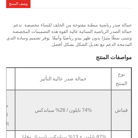
وصف المنتج
مبطنة مفتوحة من الخلف للنساء مخصصة. تدعم
ة النسائية عالية القوة هذه التصميمات المخصصة
دون ظهر يبدو رياضيًا وأنيقًا. يوفر تصميم وسادة الثدي
تعديل الشكل بشكل أفضل.
حمالة صدر عالية التأثير
عينة
متاح في غضو
خدمة
صانعي
الشعار والعلا
74% نايلون / 26% سباندكس
القطع
و
الأصلية
87% نايلون + 13% سباندكس (سميك وقابل
سيليكون ثل