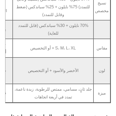
مادة
للتمدد) 75% نايلون + 25% سباندكس (ضغط
الشعار
وقابل للتمدد)
ملصق
70% نايلون + 30% سباندكس (قابل للتمدد
نقل الحرار
براعة
للغاية)
طباع
خدمة
قماش مخصص، 
S، M، L، XL + أو التخصيص
أوديإم
نم
الشحن السري
الأخضر والأسود + أو التخصيص
شحن
الشحن البحري
ال
نٍ، مسامي، ممتص للرطوبة، زبدة ناعمة،
قسط
تي / تي، بطاق
تمدد في أربعة اتجاهات