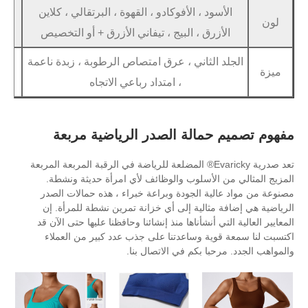
ود ، الأفوكادو ، القهوة ، البرتقالي ، كلاين
Express
شحن
رق ، البيج ، تيفاني الأزرق + أو التخصيص
البحري ، السكك
الثاني ، عرق امتصاص الرطوبة ، زبدة ناعمة
قسط
T/T ، بطاقة الائتمان ، PayPal
، امتداد رباعي الاتجاه
مالة الصدر الرياضية مربعة
تعد صدرية Evaricky® المضلعة للرياضة في الرقبة المربعة المربعة
الأسلوب والوظائف لأي امرأة حديثة ونشطة.
ة الجودة وبراعة خبراء ، هذه حمالات الصدر
ثالية إلى أي خزانة تمرين نشطة للمرأة. إن
 أنشأناها منذ إنشائنا وحافظنا عليها حتى الآن قد
ية وساعدتنا على جذب عدد كبير من العملاء
ا بكم في الاتصال بنا.