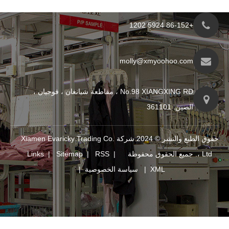
molly@xmyo
No.98 XIANGXING RD ، مقاطعة شيانغان ، فوجيان ،
حقوق الطبع والنشر © 2024 شركة Xiamen Evaricky Trading Co.
Links
|
Sitemap
|
RSS
|
XM
|
سياسة الخصوصية
|