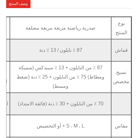
وصف المنتج
صدرية رياضية مربعة مربعة مضلعة
عينة
متاح في غضون
خدمة
87 ٪ نايلون / 13 ٪ دنة
شعار ، مل
OEM
87 ٪ من النايلون + 13 ٪ سبندكس (سميكة
lver Silver ،
مادة
ومطاط) 75 ٪ من النايلون + 25 ٪ دنة (ضغط
ch
الشعار
ومسط)
ال
نقل الحرارة ، ع
الحرفية
ال
خدمة
نسيج مخصص ، 
S ، M ، L + أو التخصيص
ODM
نمط